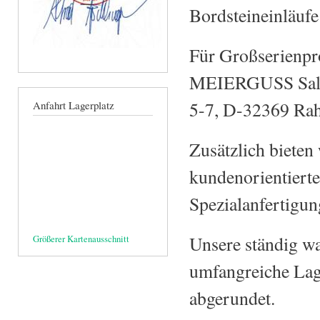
Bordsteineinläufe
Für Großserienpro
MEIERGUSS Sales
5-7, D-32369 Rah
Anfahrt Lagerplatz
Zusätzlich biete
kundenorientiert
Spezialanfertigun
Unsere ständig wa
Größerer Kartenausschnitt
umfangreiche Lag
abgerundet.