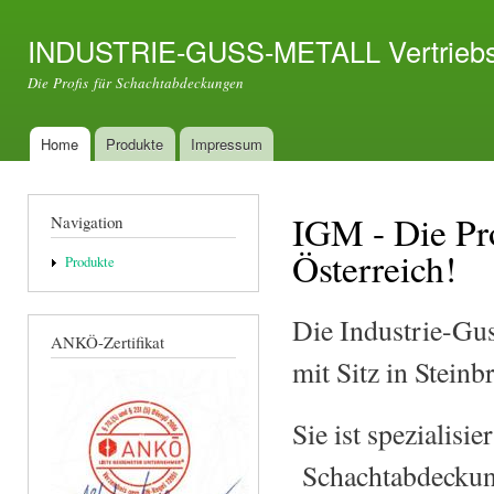
Dir
zu
INDUSTRIE-GUSS-METALL Vertrie
Inha
Die Profis für Schachtabdeckungen
Home
Produkte
Impressum
Hauptmenü
IGM - Die Pr
Navigation
Österreich!
Produkte
Die Industrie-Gu
ANKÖ-Zertifikat
mit Sitz in Stein
Sie ist spezialisi
Schachtabdeckung